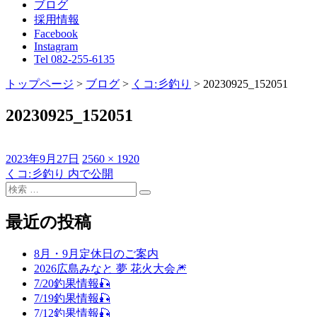
ブログ
採用情報
Facebook
Instagram
Tel 082-255-6135
トップページ
>
ブログ
>
くコ:彡釣り
>
20230925_152051
20230925_152051
投
フ
2023年9月27日
2560 × 1920
稿
ル
くコ:彡釣り
内で公開
投
日:
検
サ
稿
検
索
イ
索
対
ズ
最近の投稿
ナ
象:
ビ
8月・9月定休日のご案内
ゲ
2026広島みなと 夢 花火大会🎆
7/20釣果情報🎣
ー
7/19釣果情報🎣
シ
7/12釣果情報🎣