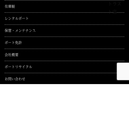
ブ
在庫艇
レンタルボート
保管・メンテナンス
ボート免許
会社概要
ボートリサイクル
お問い合わせ
2026年度 定休日
〒734-0012 広島市南区元宇品町42-16
TEL 082-255-6135 FAX 082-255-6166
URL:
http://hiroshima-baymarina.jp