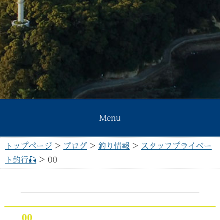
Menu
トップページ
>
ブログ
>
釣り情報
>
スタッフプライベー
ト釣行🎣
>
00
00