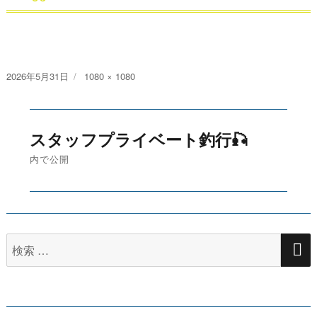
投
2026年5月31日
フ
1080 × 1080
稿
ル
日:
サ
投
イ
スタッフプライベート釣行🎣
ズ
稿
内で公開
ナ
ビ
ゲ
検
索
ー
対
シ
象: