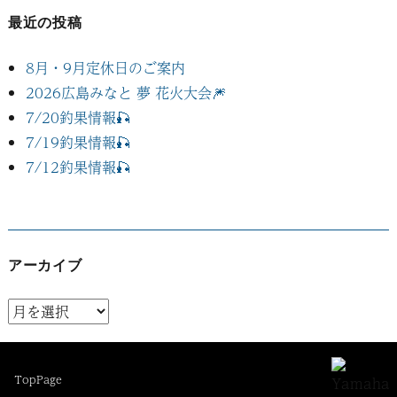
ョ
最近の投稿
ン
8月・9月定休日のご案内
2026広島みなと 夢 花火大会🎆
7/20釣果情報🎣
7/19釣果情報🎣
7/12釣果情報🎣
アーカイブ
ア
ー
カ
TopPage
イ