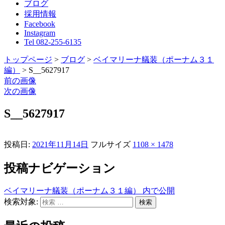
ブログ
採用情報
Facebook
Instagram
Tel 082-255-6135
トップページ
>
ブログ
>
ベイマリーナ艤装（ポーナム３１
編）
>
S__5627917
前の画像
次の画像
S__5627917
投稿日:
2021年11月14日
フルサイズ
1108 × 1478
投稿ナビゲーション
ベイマリーナ艤装（ポーナム３１編）
内で公開
検索対象:
検索