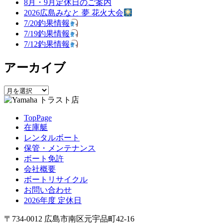
8月・9月定休日のご案内
ゲ
2026広島みなと 夢 花火大会
7/20釣果情報
ー
7/19釣果情報
シ
7/12釣果情報
ョ
アーカイブ
ン
ア
ー
カ
TopPage
イ
在庫艇
ブ
レンタルボート
保管・メンテナンス
ボート免許
会社概要
ボートリサイクル
お問い合わせ
2026年度 定休日
〒734-0012 広島市南区元宇品町42-16