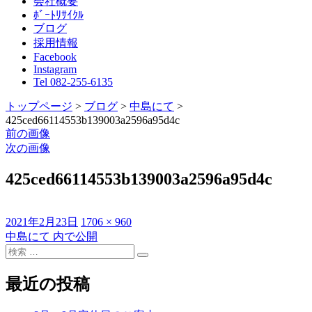
会社概要
ﾎﾞｰﾄﾘｻｲｸﾙ
ブログ
採用情報
Facebook
Instagram
Tel 082-255-6135
トップページ
>
ブログ
>
中島にて
>
425ced66114553b139003a2596a95d4c
前の画像
次の画像
425ced66114553b139003a2596a95d4c
投
フ
2021年2月23日
1706 × 960
稿
ル
中島にて
内で公開
投
日:
検
サ
稿
検
索
イ
索
対
ズ
最近の投稿
ナ
象:
ビ