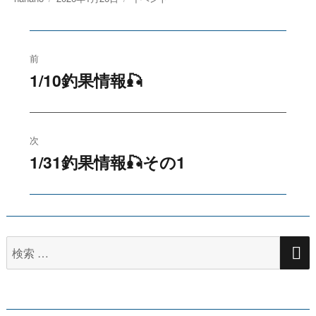
稿
稿
テ
者
日:
ゴ
投
リ
ー
前
稿
1/10釣果情報🎣
過
去
ナ
の
ビ
投
次
稿:
1/31釣果情報🎣その1
ゲ
次
の
ー
投
シ
稿:
検
ョ
索
ン
対
象: