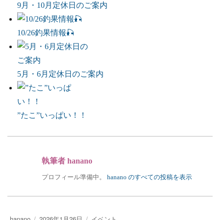
9月・10月定休日のご案内
10/26釣果情報🎣
5月・6月定休日のご案内
”たこ”いっぱい！！
執筆者
hanano
プロフィール準備中。
hanano のすべての投稿を表示
投
投
カ
hanano
2026年1月26日
イベント