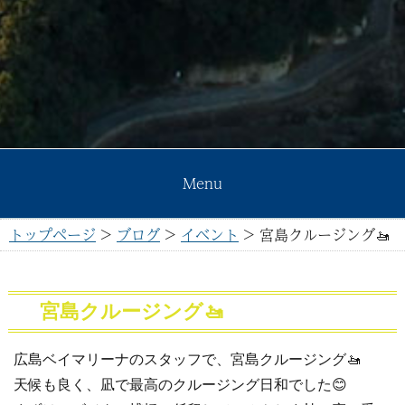
Menu
トップページ
>
ブログ
>
イベント
>
宮島クルージング🚤
宮島クルージング🚤
広島ベイマリーナのスタッフで、宮島クルージング🚤
天候も良く、凪で最高のクルージング日和でした😊