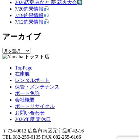
ゲ
2026広島みなと 夢 花火大会
7/20釣果情報
ー
7/19釣果情報
シ
7/12釣果情報
ョ
アーカイブ
ン
ア
ー
カ
TopPage
イ
在庫艇
ブ
レンタルボート
保管・メンテナンス
ボート免許
会社概要
ボートリサイクル
お問い合わせ
2026年度 定休日
〒734-0012 広島市南区元宇品町42-16
TEL 082-255-6135 FAX 082-255-6166