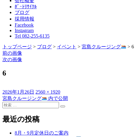
会社概要
ﾎﾞｰﾄﾘｻｲｸﾙ
ブログ
採用情報
Facebook
Instagram
Tel 082-255-6135
トップページ
>
ブログ
>
イベント
>
宮島クルージング
>
6
前の画像
次の画像
6
投
フ
2026年1月26日
2560 × 1920
稿
ル
宮島クルージング
内で公開
投
日:
検
サ
稿
検
索
イ
索
対
ズ
最近の投稿
ナ
象:
ビ
8月・9月定休日のご案内