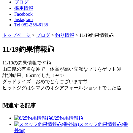
ブログ
採用情報
Facebook
Instagram
Tel 082-255-6135
トップページ
>
ブログ
>
釣り情報
>
11/19釣果情報🎣
11/19釣果情報🎣
11/19の釣果情報です🎣
山口県の有名な沖で、体高が高い立派なブリをゲット😲
計測結果、85cmでした！👀✨
グッドサイズ、おめでとうございます🎊
ヒットジグはシマノのオシアフォールショットでした👏
関連する記事
8/25釣果情報🎣
スタッフ釣果情報🎣(番
外編)