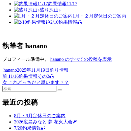
釣果情報11/17
盛り沢山♪
1月・２月定休日のご案内
2/10釣果情報🎣
執筆者
hanano
プロフィール準備中。
hanano のすべての投稿を表示
投
投
カ
hanano
2025年11月19日
釣り情報
稿
過
稿
テ
前
11/16釣果情報その2🎣
投
者
去
次
日:
ゴ
次
これどっちだと思います？？
稿
検
の
の
リ
検
索
投
投
ー
ナ
索
対
稿:
稿:
最近の投稿
ビ
象:
ゲ
8月・9月定休日のご案内
2026広島みなと 夢 花火大会🎆
ー
7/20釣果情報🎣