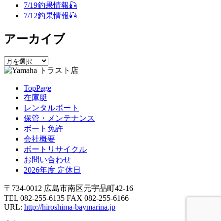
シ
7/19釣果情報🎣
7/12釣果情報🎣
ョ
ン
アーカイブ
ア
ー
カ
TopPage
イ
在庫艇
ブ
レンタルボート
保管・メンテナンス
ボート免許
会社概要
ボートリサイクル
お問い合わせ
2026年度 定休日
〒734-0012 広島市南区元宇品町42-16
TEL 082-255-6135 FAX 082-255-6166
URL:
http://hiroshima-baymarina.jp