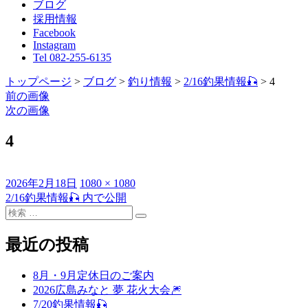
ブログ
採用情報
Facebook
Instagram
Tel 082-255-6135
トップページ
>
ブログ
>
釣り情報
>
2/16釣果情報🎣
>
4
前の画像
次の画像
4
投
フ
2026年2月18日
1080 × 1080
稿
ル
2/16釣果情報🎣
内で公開
投
日:
検
サ
稿
検
索
イ
索
対
ズ
最近の投稿
ナ
象:
ビ
8月・9月定休日のご案内
ゲ
2026広島みなと 夢 花火大会🎆
7/20釣果情報🎣