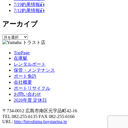
ー
7/19釣果情報🎣
シ
7/12釣果情報🎣
ョ
アーカイブ
ン
ア
ー
カ
TopPage
イ
在庫艇
ブ
レンタルボート
保管・メンテナンス
ボート免許
会社概要
ボートリサイクル
お問い合わせ
2026年度 定休日
〒734-0012 広島市南区元宇品町42-16
TEL 082-255-6135 FAX 082-255-6166
URL:
http://hiroshima-baymarina.jp