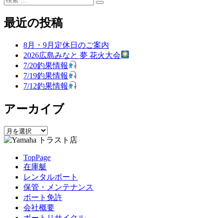
検
索
投
投
ー
ナ
索
対
稿:
稿:
最近の投稿
ビ
象:
ゲ
8月・9月定休日のご案内
2026広島みなと 夢 花火大会
ー
7/20釣果情報
シ
7/19釣果情報
7/12釣果情報
ョ
ン
アーカイブ
ア
ー
カ
TopPage
イ
在庫艇
ブ
レンタルボート
保管・メンテナンス
ボート免許
会社概要
ボートリサイクル