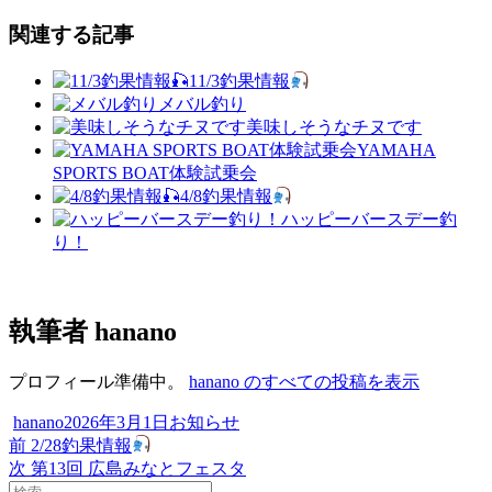
関連する記事
11/3釣果情報
メバル釣り
美味しそうなチヌです
YAMAHA
SPORTS BOAT体験試乗会
4/8釣果情報
ハッピーバースデー釣
り！
執筆者
hanano
プロフィール準備中。
hanano のすべての投稿を表示
投
投
カ
hanano
2026年3月1日
お知らせ
稿
過
稿
テ
前
2/28釣果情報
投
者
去
次
日:
ゴ
次
第13回 広島みなとフェスタ
稿
検
の
の
リ