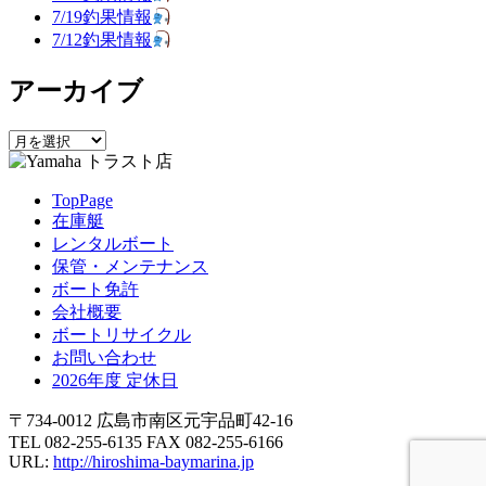
ー
7/19釣果情報
シ
7/12釣果情報
ョ
アーカイブ
ン
ア
ー
カ
TopPage
イ
在庫艇
ブ
レンタルボート
保管・メンテナンス
ボート免許
会社概要
ボートリサイクル
お問い合わせ
2026年度 定休日
〒734-0012 広島市南区元宇品町42-16
TEL 082-255-6135 FAX 082-255-6166
URL:
http://hiroshima-baymarina.jp