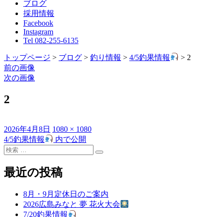
ブログ
採用情報
Facebook
Instagram
Tel 082-255-6135
トップページ
>
ブログ
>
釣り情報
>
4/5釣果情報
>
2
前の画像
次の画像
2
投
フ
2026年4月8日
1080 × 1080
稿
ル
4/5釣果情報
内で公開
投
日:
検
サ
稿
検
索
イ
索
対
ズ
最近の投稿
ナ
象:
ビ
8月・9月定休日のご案内
ゲ
2026広島みなと 夢 花火大会
7/20釣果情報