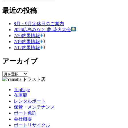
検
索
投
投
ー
ナ
索
対
稿:
稿:
最近の投稿
ビ
象:
ゲ
8月・9月定休日のご案内
2026広島みなと 夢 花火大会
ー
7/20釣果情報
シ
7/19釣果情報
7/12釣果情報
ョ
ン
アーカイブ
ア
ー
カ
TopPage
イ
在庫艇
ブ
レンタルボート
保管・メンテナンス
ボート免許
会社概要
ボートリサイクル