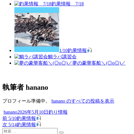
釣果情報 7/18
1/10釣果情報
鯛ラバ講習会
夢の豪華客船＼(◎o◎)／
執筆者
hanano
プロフィール準備中。
hanano のすべての投稿を表示
投
投
カ
hanano
2026年5月10日
釣り情報
稿
過
稿
テ
前
5/10釣果情報
投
者
去
次
日:
ゴ
次
5/14釣果情報
稿
検
の
の
リ