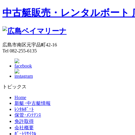
中古艇販売・レンタルボート 
広島市南区元宇品町42-16
Tel 082-255-6135
トピックス
Home
新艇･中古艇情報
ﾚﾝﾀﾙﾎﾞｰﾄ
保管･ﾒﾝﾃﾅﾝｽ
免許取得
会社概要
ﾎﾞｰﾄﾘｻｲｸﾙ