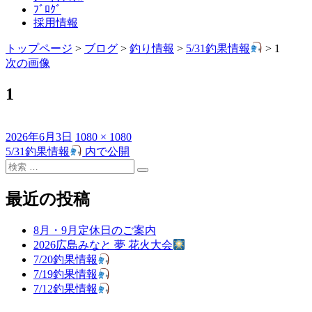
ﾌﾞﾛｸﾞ
採用情報
トップページ
>
ブログ
>
釣り情報
>
5/31釣果情報
>
1
次の画像
1
投
フ
2026年6月3日
1080 × 1080
稿
ル
5/31釣果情報
内で公開
投
日:
検
サ
稿
検
索
イ
索
対
ズ
最近の投稿
ナ
象:
ビ
8月・9月定休日のご案内
ゲ
2026広島みなと 夢 花火大会
7/20釣果情報
ー
7/19釣果情報
シ
7/12釣果情報
ョ