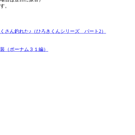
です。
くさん釣れた♪（ひろきくんシリーズ パート2）
装（ポーナム３１編）