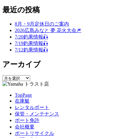
索
投
投
ー
ナ
索
対
稿:
稿:
最近の投稿
ビ
象:
ゲ
8月・9月定休日のご案内
2026広島みなと 夢 花火大会🎆
ー
7/20釣果情報🎣
シ
7/19釣果情報🎣
7/12釣果情報🎣
ョ
ン
アーカイブ
ア
ー
カ
TopPage
イ
在庫艇
ブ
レンタルボート
保管・メンテナンス
ボート免許
会社概要
ボートリサイクル