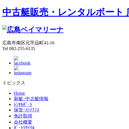
中古艇販売・レンタルボート 
広島市南区元宇品町42-16
Tel 082-255-6135
トピックス
Home
新艇･中古艇情報
ﾚﾝﾀﾙﾎﾞｰﾄ
保管･ﾒﾝﾃﾅﾝｽ
免許取得
会社概要
ﾎﾞｰﾄﾘｻｲｸﾙ