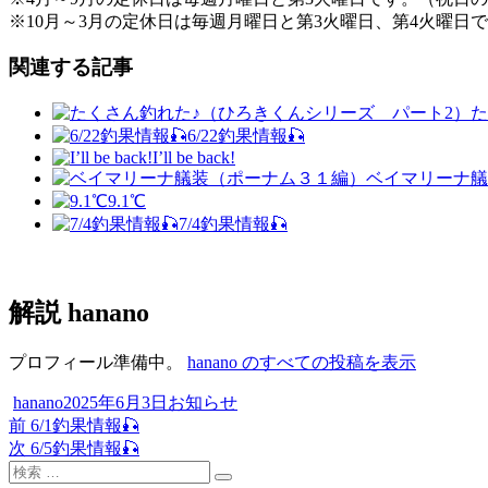
※10月～3月の定休日は毎週月曜日と第3火曜日、第4火曜日
関連する記事
た
6/22釣果情報🎣
I’ll be back!
ベイマリーナ艤
9.1℃
7/4釣果情報🎣
解説 hanano
プロフィール準備中。
hanano のすべての投稿を表示
投
投
カ
hanano
2025年6月3日
お知らせ
稿
過
稿
テ
前
6/1釣果情報🎣
投
者
去
次
日:
ゴ
次
6/5釣果情報🎣
稿
検
の
の
リ
検