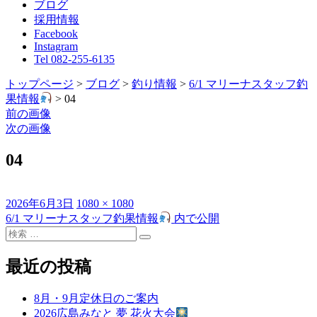
ブログ
採用情報
Facebook
Instagram
Tel 082-255-6135
トップページ
>
ブログ
>
釣り情報
>
6/1 マリーナスタッフ釣
果情報
>
04
前の画像
次の画像
04
投
フ
2026年6月3日
1080 × 1080
稿
ル
6/1 マリーナスタッフ釣果情報
内で公開
投
日:
検
サ
稿
検
索
イ
索
対
ズ
最近の投稿
ナ
象:
ビ
8月・9月定休日のご案内
ゲ
2026広島みなと 夢 花火大会