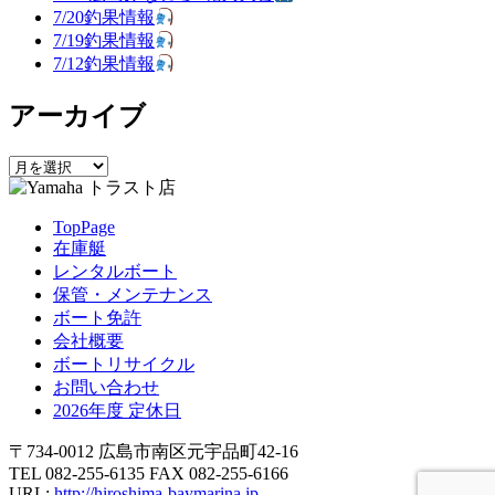
7/20釣果情報
ー
7/19釣果情報
シ
7/12釣果情報
ョ
アーカイブ
ン
ア
ー
カ
TopPage
イ
在庫艇
ブ
レンタルボート
保管・メンテナンス
ボート免許
会社概要
ボートリサイクル
お問い合わせ
2026年度 定休日
〒734-0012 広島市南区元宇品町42-16
TEL 082-255-6135 FAX 082-255-6166
URL:
http://hiroshima-baymarina.jp