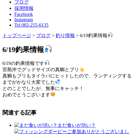
ブログ
採用情報
Facebook
Instagram
Tel 082-255-6135
トップページ
>
ブログ
>
釣り情報
>
6/19釣果情報
6/19釣果情報
6/19の釣果情報です
宮島沖でグッドサイズの真鯛とブリ
真鯛もブリもタイラバにヒットしたので、ランディングする
までがかなり大変でした
とのことでしたが、無事にキャッチ！
おめでとうございます
関連する記事
まだ食いが渋い？