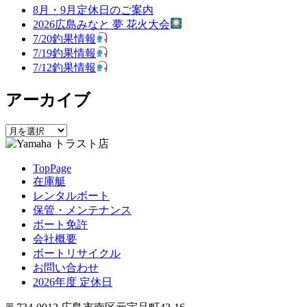
ゲ
8月・9月定休日のご案内
2026広島みなと 夢 花火大会
ー
7/20釣果情報
シ
7/19釣果情報
7/12釣果情報
ョ
ン
アーカイブ
ア
ー
カ
TopPage
イ
在庫艇
ブ
レンタルボート
保管・メンテナンス
ボート免許
会社概要
ボートリサイクル
お問い合わせ
2026年度 定休日