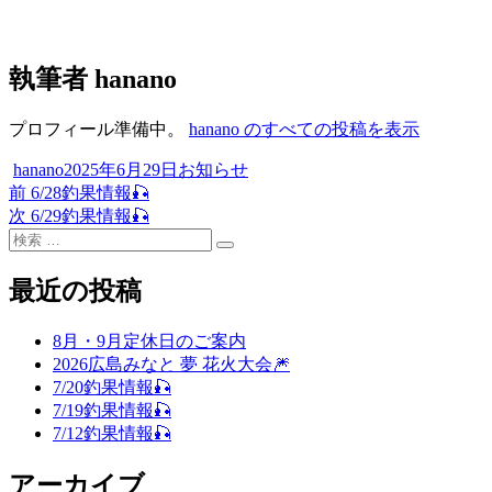
執筆者
hanano
プロフィール準備中。
hanano のすべての投稿を表示
投
投
カ
hanano
2025年6月29日
お知らせ
稿
過
稿
テ
前
6/28釣果情報🎣
投
者
去
次
日:
ゴ
次
6/29釣果情報🎣
稿
検
の
の
リ
検
索
投
投
ー
ナ
索
対
稿:
稿:
最近の投稿
ビ
象:
ゲ
8月・9月定休日のご案内
2026広島みなと 夢 花火大会🎆
ー
7/20釣果情報🎣
シ
7/19釣果情報🎣
7/12釣果情報🎣
ョ
ン
アーカイブ