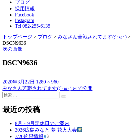
ブログ
採用情報
Facebook
Instagram
Tel 082-255-6135
トップページ
>
ブログ
>
みなさん苦戦されてます(;´･ω･)
>
DSCN9636
次の画像
DSCN9636
投
フ
2020年3月22日
1280 × 960
稿
ル
みなさん苦戦されてます(;´･ω･)
内で公開
投
日:
検
サ
稿
検
索
イ
索
対
ズ
最近の投稿
ナ
象:
ビ
8月・9月定休日のご案内
ゲ
2026広島みなと 夢 花火大会
7/20釣果情報