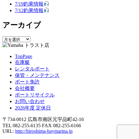
ー
7/19釣果情報
シ
7/12釣果情報
ョ
アーカイブ
ン
ア
ー
カ
TopPage
イ
在庫艇
ブ
レンタルボート
保管・メンテナンス
ボート免許
会社概要
ボートリサイクル
お問い合わせ
2026年度 定休日
〒734-0012 広島市南区元宇品町42-16
TEL 082-255-6135 FAX 082-255-6166
URL:
http://hiroshima-baymarina.jp