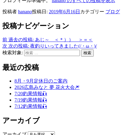
プロフィール準備中。
hanano のすべての投稿を表示
投稿者
hanano
投稿日:
2019年6月16日
カテゴリー
ブログ
投稿ナビゲーション
前
過去の投稿:
あじ～ ＜＊）） ＞＝＜
次
次の投稿:
夜釣りいってきました(/・ω・)/
検索対象:
検索
最近の投稿
8月・9月定休日のご案内
2026広島みなと 夢 花火大会🎆
7/20釣果情報🎣
7/19釣果情報🎣
7/12釣果情報🎣
アーカイブ
アーカイブ