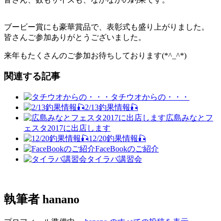
ブービー賞にも豪華賞品で、表彰式も盛り上がりました。
皆さんご参加ありがとうございました。
来年もたくさんのご参加お待ちしております(*^_^*)
関連する記事
タチウオからの・・・
2/13釣果情報🎣
広島みなとフ
ェスタ2017に出店します
12/20釣果情報🎣
FaceBookのご紹介
タイラバ講習会
執筆者
hanano