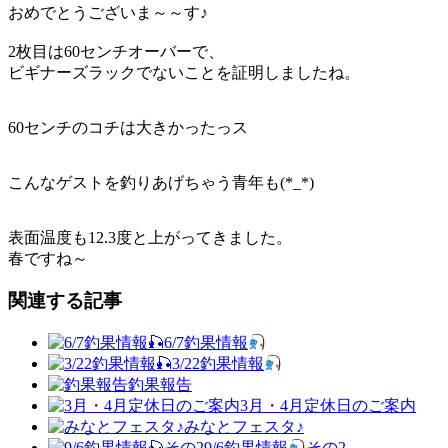
おめでとうございま～～す♪
2枚目は60センチオーバーで、
ビギナーズラックでないことを証明しましたね。
60センチのコチは大きかったっス
こんなゲストを釣りあげちゃう青年も(*_*)
表面温度も12.3度と上がってきました。
春ですね～
関連する記事
6/7釣果情報
3/22釣果情報
釣果報告
3月・4月定休日のご案内
みなとフェスタ♪
9/6釣果情報
その2