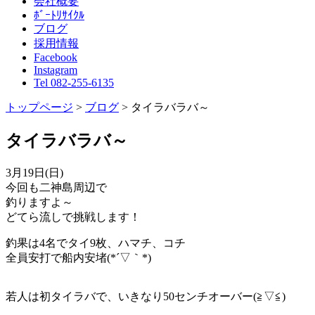
会社概要
ﾎﾞｰﾄﾘｻｲｸﾙ
ブログ
採用情報
Facebook
Instagram
Tel 082-255-6135
トップページ
>
ブログ
>
タイラバラバ～
タイラバラバ～
3月19日(日)
今回も二神島周辺で
釣りますよ～
どてら流しで挑戦します！
釣果は4名でタイ9枚、ハマチ、コチ
全員安打で船内安堵(*´▽｀*)
若人は初タイラバで、いきなり50センチオーバー(≧▽≦)