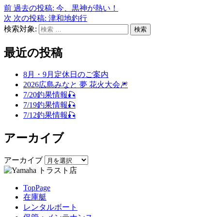
前
過去の投稿:
今、黒神が熱い！
次
次の投稿:
津和地釣行
検索対象:
検索
最近の投稿
8月・9月定休日のご案内
2026広島みなと 夢 花火大会🎆
7/20釣果情報🎣
7/19釣果情報🎣
7/12釣果情報🎣
アーカイブ
アーカイブ
TopPage
在庫艇
レンタルボート