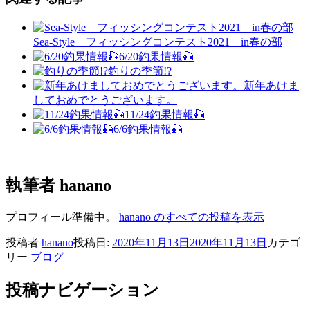
Sea-Style フィッシングコンテスト2021 in春の部
6/20釣果情報🎣
釣りの季節!?
新年あけま
しておめでとうございます。
11/24釣果情報🎣
6/6釣果情報🎣
執筆者
hanano
プロフィール準備中。
hanano のすべての投稿を表示
投稿者
hanano
投稿日:
2020年11月13日
2020年11月13日
カテゴ
リー
ブログ
投稿ナビゲーション