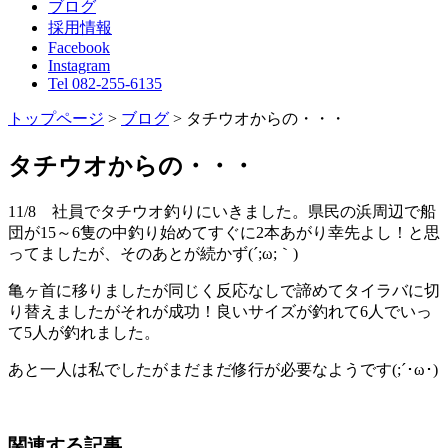
ブログ
採用情報
Facebook
Instagram
Tel 082-255-6135
トップページ
>
ブログ
>
タチウオからの・・・
タチウオからの・・・
11/8 社員でタチウオ釣りにいきました。県民の浜周辺で船
団が15～6隻の中釣り始めてすぐに2本あがり幸先よし！と思
ってましたが、そのあとが続かず(´;ω;｀)
亀ヶ首に移りましたが同じく反応なしで諦めてタイラバに切
り替えましたがそれが成功！良いサイズが釣れて6人でいっ
て5人が釣れました。
あと一人は私でしたがまだまだ修行が必要なようです(;´･ω･)
関連する記事