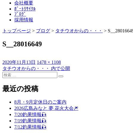
会社概要
ﾎﾞｰﾄﾘｻｲｸﾙ
ﾌﾞﾛｸﾞ
採用情報
トップページ
>
ブログ
>
タチウオからの・・・
>
S__2801664
S__28016649
投
フ
2020年11月13日
1478 × 1108
稿
ル
タチウオからの・・・
内で公開
投
日:
検
サ
稿
検
索
イ
索
対
ズ
最近の投稿
ナ
象:
ビ
8月・9月定休日のご案内
ゲ
2026広島みなと 夢 花火大会🎆
7/20釣果情報🎣
ー
7/19釣果情報🎣
シ
7/12釣果情報🎣