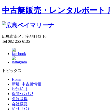
中古艇販売・レンタルボート 
広島市南区元宇品町42-16
Tel 082-255-6135
トピックス
Home
新艇･中古艇情報
ﾚﾝﾀﾙﾎﾞｰﾄ
保管･ﾒﾝﾃﾅﾝｽ
免許取得
会社概要
ﾎﾞｰﾄﾘｻｲｸﾙ