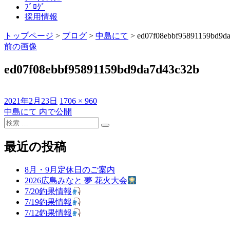
ﾌﾞﾛｸﾞ
採用情報
トップページ
>
ブログ
>
中島にて
>
ed07f08ebbf95891159bd9d
前の画像
ed07f08ebbf95891159bd9da7d43c32b
投
フ
2021年2月23日
1706 × 960
稿
ル
中島にて
内で公開
投
日:
検
サ
稿
検
索
イ
索
対
ズ
最近の投稿
ナ
象:
ビ
8月・9月定休日のご案内
ゲ
2026広島みなと 夢 花火大会
7/20釣果情報
ー
7/19釣果情報
シ
7/12釣果情報
ョ