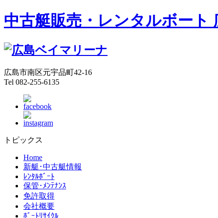
中古艇販売・レンタルボート 
広島市南区元宇品町42-16
Tel 082-255-6135
トピックス
Home
新艇･中古艇情報
ﾚﾝﾀﾙﾎﾞｰﾄ
保管･ﾒﾝﾃﾅﾝｽ
免許取得
会社概要
ﾎﾞｰﾄﾘｻｲｸﾙ