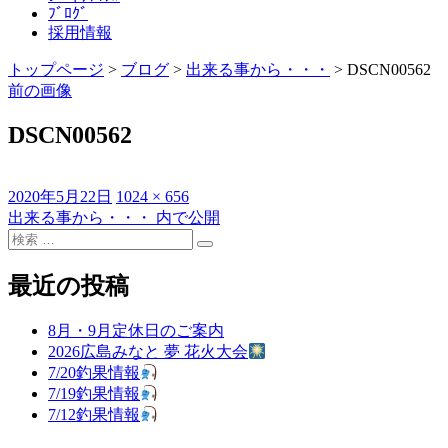
ﾌﾞﾛｸﾞ
採用情報
トップページ
>
ブログ
>
出来る事から・・・
>
DSCN00562
前の画像
DSCN00562
投
フ
2020年5月22日
1024 × 656
稿
ル
出来る事から・・・
内で公開
投
日:
検
サ
稿
検
索
イ
索
対
ズ
最近の投稿
ナ
象:
ビ
8月・9月定休日のご案内
ゲ
2026広島みなと 夢 花火大会
7/20釣果情報
ー
7/19釣果情報
シ
7/12釣果情報
ョ