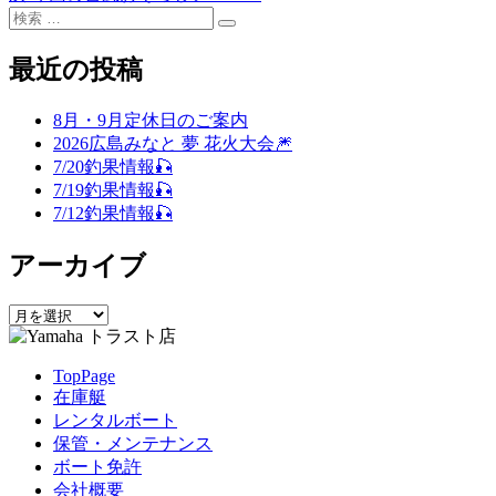
稿
検
の
の
リ
検
索
投
投
ー
ナ
索
対
稿:
稿:
最近の投稿
ビ
象:
ゲ
8月・9月定休日のご案内
2026広島みなと 夢 花火大会🎆
ー
7/20釣果情報🎣
シ
7/19釣果情報🎣
7/12釣果情報🎣
ョ
ン
アーカイブ
ア
ー
カ
TopPage
イ
在庫艇
ブ
レンタルボート
保管・メンテナンス
ボート免許
会社概要