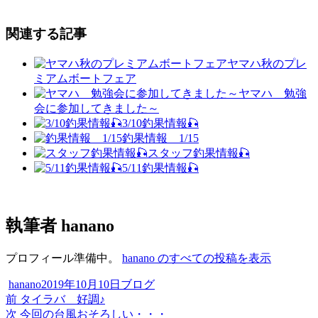
関連する記事
ヤマハ秋のプレ
ミアムボートフェア
ヤマハ 勉強
会に参加してきました～
3/10釣果情報🎣
釣果情報 1/15
スタッフ釣果情報🎣
5/11釣果情報🎣
執筆者
hanano
プロフィール準備中。
hanano のすべての投稿を表示
投
投
カ
hanano
2019年10月10日
ブログ
稿
過
稿
テ
前
タイラバ 好調♪
投
者
去
次
日:
ゴ
次
今回の台風おそろしい・・・