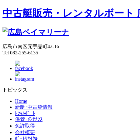
中古艇販売・レンタルボート 
広島市南区元宇品町42-16
Tel 082-255-6135
トピックス
Home
新艇･中古艇情報
ﾚﾝﾀﾙﾎﾞｰﾄ
保管･ﾒﾝﾃﾅﾝｽ
免許取得
会社概要
ﾎﾞｰﾄﾘｻｲｸﾙ