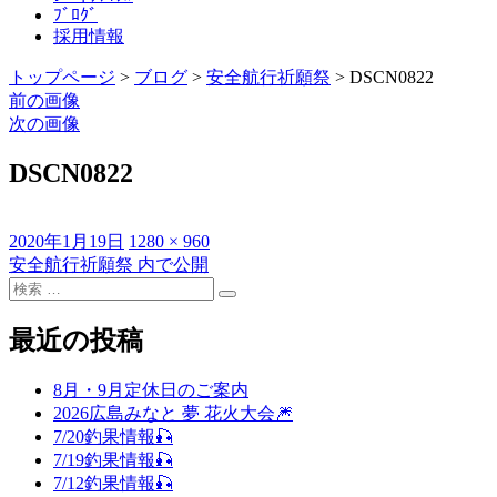
ﾌﾞﾛｸﾞ
採用情報
トップページ
>
ブログ
>
安全航行祈願祭
>
DSCN0822
前の画像
次の画像
DSCN0822
投
フ
2020年1月19日
1280 × 960
稿
ル
安全航行祈願祭
内で公開
投
日:
検
サ
稿
検
索
イ
索
対
ズ
最近の投稿
ナ
象:
ビ
8月・9月定休日のご案内
ゲ
2026広島みなと 夢 花火大会🎆
7/20釣果情報🎣
ー
7/19釣果情報🎣
シ
7/12釣果情報🎣