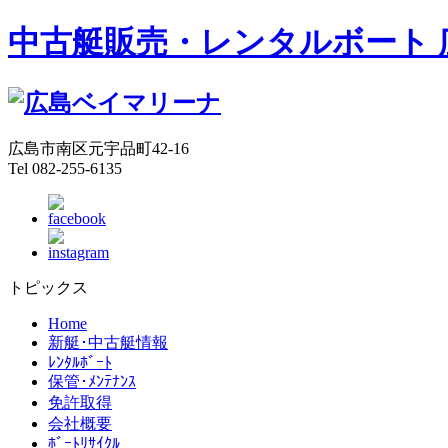
中古艇販売・レンタルボート 
広島市南区元宇品町42-16
Tel 082-255-6135
トピックス
Home
新艇･中古艇情報
ﾚﾝﾀﾙﾎﾞｰﾄ
保管･ﾒﾝﾃﾅﾝｽ
免許取得
会社概要
ﾎﾞｰﾄﾘｻｲｸﾙ