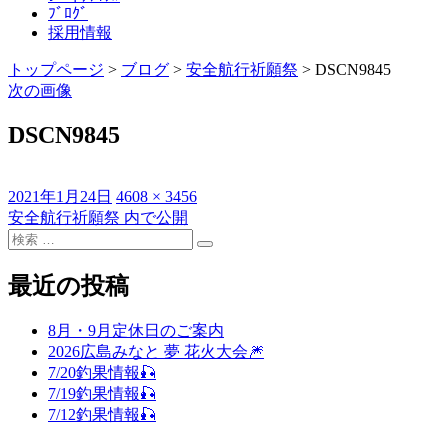
ﾌﾞﾛｸﾞ
採用情報
トップページ
>
ブログ
>
安全航行祈願祭
>
DSCN9845
次の画像
DSCN9845
投
フ
2021年1月24日
4608 × 3456
稿
ル
安全航行祈願祭
内で公開
投
日:
検
サ
稿
検
索
イ
索
対
ズ
最近の投稿
ナ
象:
ビ
8月・9月定休日のご案内
ゲ
2026広島みなと 夢 花火大会🎆
7/20釣果情報🎣
ー
7/19釣果情報🎣
シ
7/12釣果情報🎣
ョ