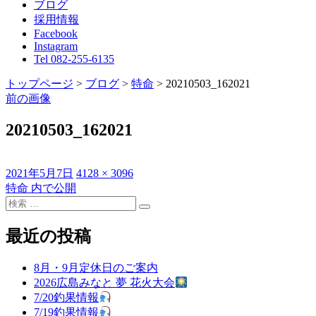
ブログ
採用情報
Facebook
Instagram
Tel 082-255-6135
トップページ
>
ブログ
>
特命
>
20210503_162021
前の画像
20210503_162021
投
フ
2021年5月7日
4128 × 3096
稿
ル
特命
内で公開
投
日:
検
サ
稿
検
索
イ
索
対
ズ
最近の投稿
ナ
象:
ビ
8月・9月定休日のご案内
ゲ
2026広島みなと 夢 花火大会
7/20釣果情報
ー
7/19釣果情報