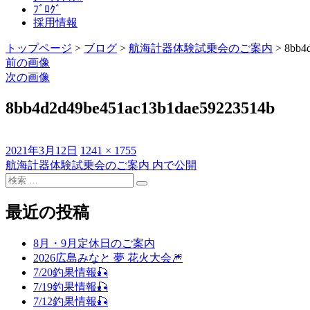
ﾌﾞﾛｸﾞ
採用情報
トップページ
>
ブログ
>
航海計器体験試乗会のご案内
>
8bb4
前の画像
次の画像
8bb4d2d49be451ac13b1dae59223514b
投
フ
2021年3月12日
1241 × 1755
稿
ル
航海計器体験試乗会のご案内
内で公開
投
日:
検
サ
稿
検
索
イ
索
対
ズ
最近の投稿
ナ
象:
ビ
8月・9月定休日のご案内
ゲ
2026広島みなと 夢 花火大会🎆
7/20釣果情報🎣
ー
7/19釣果情報🎣
シ
7/12釣果情報🎣