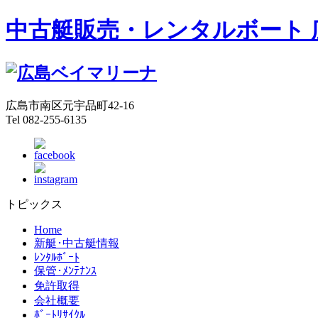
中古艇販売・レンタルボート 
広島市南区元宇品町42-16
Tel 082-255-6135
トピックス
Home
新艇･中古艇情報
ﾚﾝﾀﾙﾎﾞｰﾄ
保管･ﾒﾝﾃﾅﾝｽ
免許取得
会社概要
ﾎﾞｰﾄﾘｻｲｸﾙ