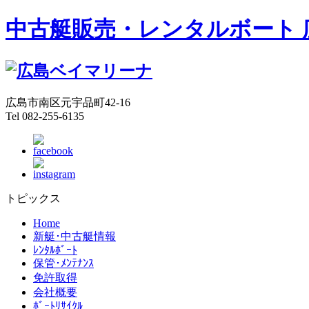
中古艇販売・レンタルボート 
広島市南区元宇品町42-16
Tel 082-255-6135
トピックス
Home
新艇･中古艇情報
ﾚﾝﾀﾙﾎﾞｰﾄ
保管･ﾒﾝﾃﾅﾝｽ
免許取得
会社概要
ﾎﾞｰﾄﾘｻｲｸﾙ