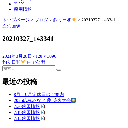
ﾌﾞﾛｸﾞ
採用情報
トップページ
>
ブログ
>
釣り日和
>
20210327_143341
次の画像
20210327_143341
投
フ
2021年3月28日
4128 × 3096
稿
ル
釣り日和
内で公開
投
日:
検
サ
稿
検
索
イ
索
対
ズ
最近の投稿
ナ
象:
ビ
8月・9月定休日のご案内
ゲ
2026広島みなと 夢 花火大会
7/20釣果情報
ー
7/19釣果情報
シ
7/12釣果情報
ョ