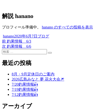
解説 hanano
プロフィール準備中。
hanano のすべての投稿を表示
投
投
カ
hanano
2020年6月7日
ブログ
稿
過
稿
テ
前
釣果情報 6/3
投
者
去
次
日:
ゴ
次
釣果情報 6/6
稿
検
の
の
リ
検
索
投
投
ー
ナ
索
対
稿:
稿:
最近の投稿
ビ
象:
ゲ
8月・9月定休日のご案内
2026広島みなと 夢 花火大会🎆
ー
7/20釣果情報🎣
シ
7/19釣果情報🎣
7/12釣果情報🎣
ョ
ン
アーカイブ