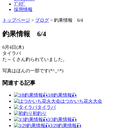
ﾌﾞﾛｸﾞ
採用情報
トップページ
>
ブログ
>
釣果情報 6/4
釣果情報 6/4
6月4日(木)
タイラバ
た～くさん釣られていました。
写真はほんの一部です(*^_^*)
関連する記事
3/8釣果情報🎣
はつかいち花火大会
タイラバ
初釣り
3/3釣果情報🎣
3/29釣果情報🎣