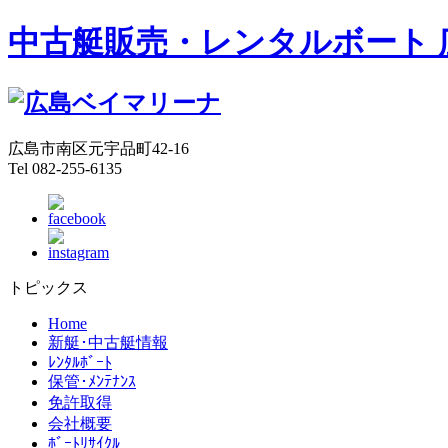
中古艇販売・レンタルボート 
広島市南区元宇品町42-16
Tel 082-255-6135
トピックス
Home
新艇･中古艇情報
ﾚﾝﾀﾙﾎﾞｰﾄ
保管･ﾒﾝﾃﾅﾝｽ
免許取得
会社概要
ﾎﾞｰﾄﾘｻｲｸﾙ