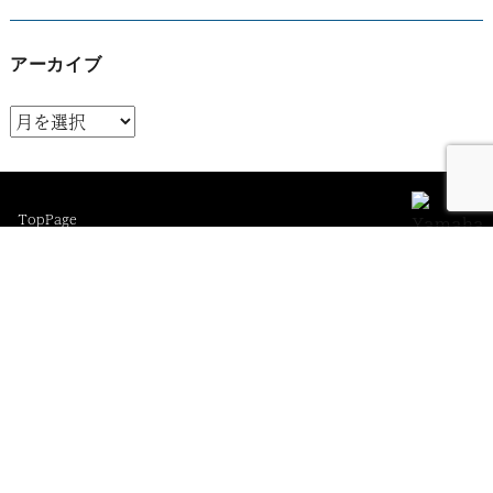
アーカイブ
ア
ー
カ
イ
TopPage
ブ
在庫艇
レンタルボート
保管・メンテナンス
ボート免許
会社概要