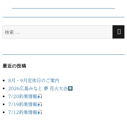
の
ー
投
シ
稿:
検
ョ
索
ン
対
象:
最近の投稿
8月・9月定休日のご案内
2026広島みなと 夢 花火大会
7/20釣果情報
7/19釣果情報
7/12釣果情報