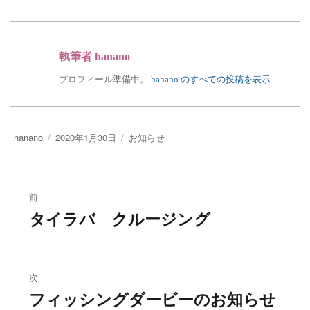
執筆者
hanano
プロフィール準備中。
hanano のすべての投稿を表示
投
投
カ
hanano
2020年1月30日
お知らせ
稿
稿
テ
者
日:
ゴ
投
リ
ー
前
稿
タイラバ クルージング
過
去
ナ
の
ビ
投
次
稿:
フィッシングダービーのお知らせ
ゲ
次