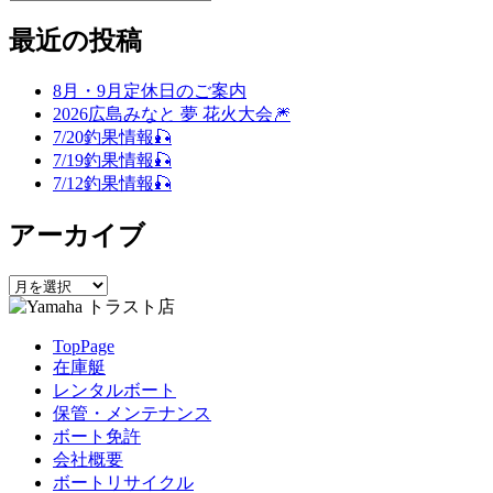
稿
検
索
索
対
最近の投稿
ナ
象:
ビ
8月・9月定休日のご案内
ゲ
2026広島みなと 夢 花火大会🎆
7/20釣果情報🎣
ー
7/19釣果情報🎣
シ
7/12釣果情報🎣
ョ
アーカイブ
ン
ア
ー
カ
TopPage
イ
在庫艇
ブ
レンタルボート
保管・メンテナンス
ボート免許
会社概要
ボートリサイクル