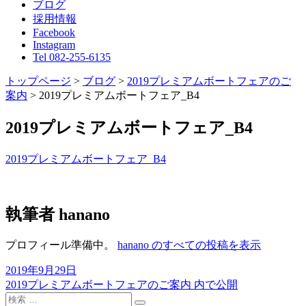
ブログ
採用情報
Facebook
Instagram
Tel 082-255-6135
トップページ
>
ブログ
>
2019プレミアムボートフェアのご
案内
>
2019プレミアムボートフェア_B4
2019プレミアムボートフェア_B4
2019プレミアムボートフェア_B4
執筆者
hanano
プロフィール準備中。
hanano のすべての投稿を表示
投
2019年9月29日
稿
2019プレミアムボートフェアのご案内
内で公開
投
日:
検