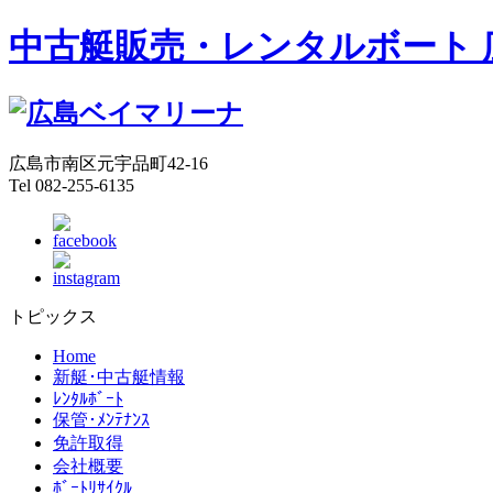
中古艇販売・レンタルボート 
広島市南区元宇品町42-16
Tel 082-255-6135
トピックス
Home
新艇･中古艇情報
ﾚﾝﾀﾙﾎﾞｰﾄ
保管･ﾒﾝﾃﾅﾝｽ
免許取得
会社概要
ﾎﾞｰﾄﾘｻｲｸﾙ