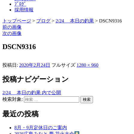
ﾌﾞﾛｸﾞ
採用情報
トップページ
>
ブログ
>
2/24 本日の釣果
>
DSCN9316
前の画像
次の画像
DSCN9316
投稿日:
2020年2月24日
フルサイズ
1280 × 960
投稿ナビゲーション
2/24 本日の釣果
内で公開
検索対象:
検索
最近の投稿
8月・9月定休日のご案内
2026広島みなと 夢 花火大会