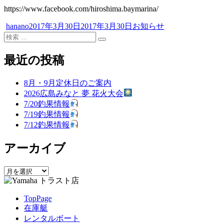
https://www.facebook.com/hiroshima.baymarina/
投
投
カ
hanano
2017年3月30日
2017年3月30日
お知らせ
稿
検
稿
テ
検
者
索
日:
ゴ
索
対
リ
最近の投稿
象:
ー
8月・9月定休日のご案内
2026広島みなと 夢 花火大会
7/20釣果情報
7/19釣果情報
7/12釣果情報
アーカイブ
ア
ー
カ
TopPage
イ
在庫艇
ブ
レンタルボート