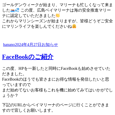
ゴールデンウィークが始まり、マリーナも忙しくなって来ま
した
この度、広島ベイマリーナは海の安全推進マリー
ナに認定していただきました
これからマリンシーズンが始まりますが、皆様どうぞご安全
にマリンライフを楽しんでくださいね
投
投
カ
hanano
2024年4月27日
お知らせ
稿
稿
テ
者
日:
ゴ
FaceBookのご紹介
リ
ー
この度、HPを一新したと同時にFaceBookも始めさせていた
だきました。
FaceBookのほうでも皆さまにお得な情報を発信したいと思
っていますので
まだ始めてないお客様もこれを機に始めてみてはいかがでし
ょうか？
下記のURLからベイマリーナのページに行くことができま
すので宜しくお願いします。