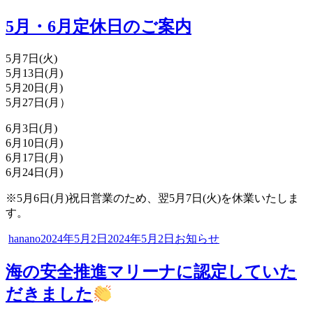
稿
稿
テ
者
日:
ゴ
5月・6月定休日のご案内
リ
ー
5月7日(火)
5月13日(月)
5月20日(月)
5月27日(月）
6月3日(月)
6月10日(月)
6月17日(月)
6月24日(月)
※5月6日(月)祝日営業のため、翌5月7日(火)を休業いたしま
す。
投
投
カ
hanano
2024年5月2日
2024年5月2日
お知らせ
稿
稿
テ
者
日:
ゴ
海の安全推進マリーナに認定していた
リ
だきました
ー