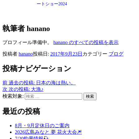
ートショー2024
執筆者
hanano
プロフィール準備中。
hanano のすべての投稿を表示
投稿者
hanano
投稿日:
2017年9月23日
カテゴリー
ブログ
投稿ナビゲーション
前
過去の投稿:
日本の海は熱い。
次
次の投稿:
大漁♪
検索対象:
検索
最近の投稿
8月・9月定休日のご案内
2026広島みなと 夢 花火大会🎆
7/20釣果情報🎣