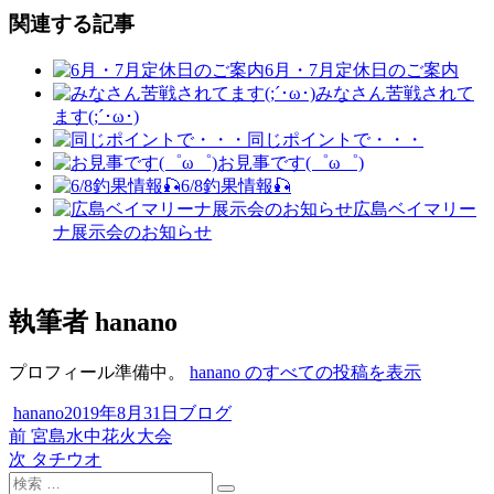
関連する記事
6月・7月定休日のご案内
みなさん苦戦されて
ます(;´･ω･)
同じポイントで・・・
お見事です(゜ω゜)
6/8釣果情報🎣
広島ベイマリー
ナ展示会のお知らせ
執筆者
hanano
プロフィール準備中。
hanano のすべての投稿を表示
投
投
カ
hanano
2019年8月31日
ブログ
稿
過
稿
テ
前
宮島水中花火大会
投
者
去
次
日:
ゴ
次
タチウオ
稿
検
の
の
リ