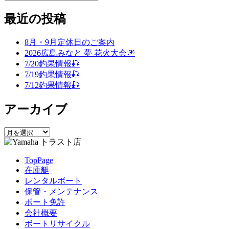
検
索
投
投
ー
ナ
索
対
稿:
稿:
最近の投稿
ビ
象:
ゲ
8月・9月定休日のご案内
2026広島みなと 夢 花火大会🎆
ー
7/20釣果情報🎣
シ
7/19釣果情報🎣
7/12釣果情報🎣
ョ
ン
アーカイブ
ア
ー
カ
TopPage
イ
在庫艇
ブ
レンタルボート
保管・メンテナンス
ボート免許
会社概要
ボートリサイクル