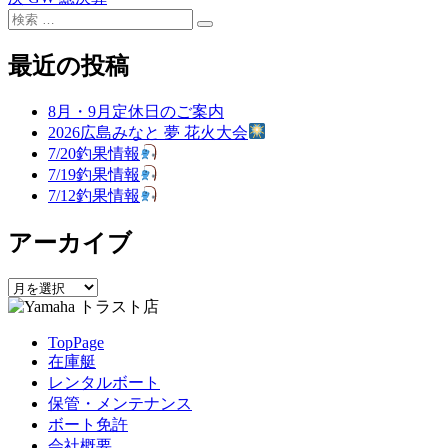
稿
検
の
の
リ
検
索
投
投
ー
ナ
索
対
稿:
稿:
最近の投稿
ビ
象:
ゲ
8月・9月定休日のご案内
2026広島みなと 夢 花火大会
ー
7/20釣果情報
シ
7/19釣果情報
7/12釣果情報
ョ
ン
アーカイブ
ア
ー
カ
TopPage
イ
在庫艇
ブ
レンタルボート
保管・メンテナンス
ボート免許
会社概要