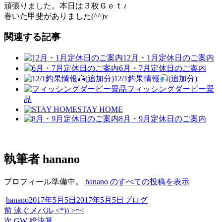
頑張りました。本日は３枚Ｇｅｔ♪
巻いた甲斐がありました(^^)v
関連する記事
12月・1月定休日のご案内
6月・7月定休日のご案内
12/1釣果情報
(追加分)
フィッシングダービー景
品
STAY HOME
8月・9月定休日のご案内
執筆者
hanano
プロフィール準備中。
hanano のすべての投稿を表示
投
投
カ
hanano
2017年5月5日
2017年5月5日
ブログ
稿
過
稿
テ
前
泳ぐメバル <*)) >=<
投
者
去
次
日:
ゴ
次
GW 総決算