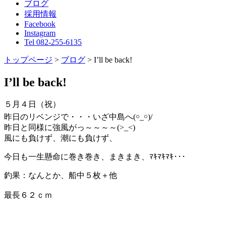
ブログ
採用情報
Facebook
Instagram
Tel 082-255-6135
トップページ
>
ブログ
>
I’ll be back!
I’ll be back!
５月４日（祝）
昨日のリベンジで・・・いざ中島へ(￮_￮)/
昨日と同様に強風がっ～～～～(>_<)
風にも負けず、潮にも負けず、
今日も一生懸命に巻き巻き、まきまき、ﾏｷﾏｷﾏｷ･･･
釣果：なんとか、船中５枚＋他
最長６２ｃｍ